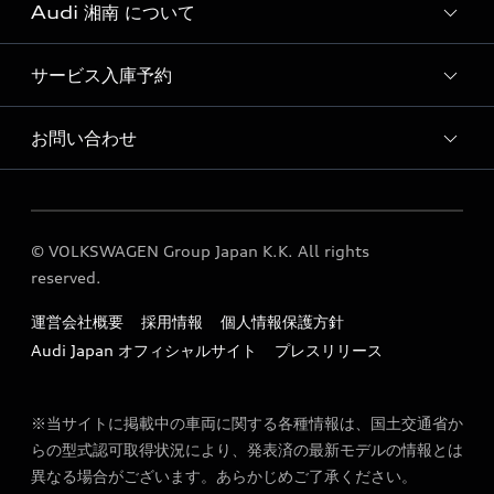
Audi 湘南 について
Audi認定中古車検索
サービス入庫予約
Audi 湘南 店舗情報
Audi 湘南 運営会社概要
お問い合わせ
Audi 湘南 サービス入庫予約
定期点検 / 車検 料金表
各種お問い合わせ
© VOLKSWAGEN Group Japan K.K. All rights
reserved.
運営会社概要
採用情報
個人情報保護方針
Audi Japan オフィシャルサイト
プレスリリース
※当サイトに掲載中の車両に関する各種情報は、国土交通省か
らの型式認可取得状況により、発表済の最新モデルの情報とは
異なる場合がございます。あらかじめご了承ください。