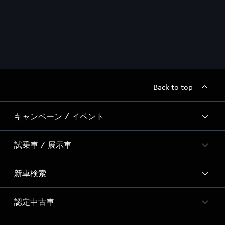
Back to top
キャンペーン / イベント
試乗車 / 展示車
全国統一イベント
ディーラー独自イベント
新車検索
試乗予約
試乗車・展示車一覧
認定中古車
新車検索